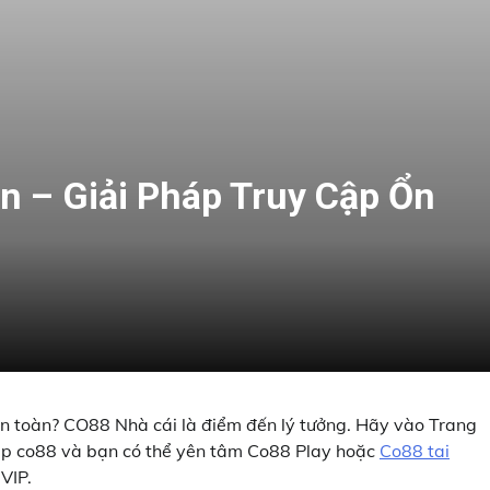
n – Giải Pháp Truy Cập Ổn
n toàn? CO88 Nhà cái là điểm đến lý tưởng. Hãy vào Trang
hập co88 và bạn có thể yên tâm Co88 Play hoặc
Co88 tai
VIP.