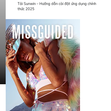
Tải Sunwin – Hướng dẫn cài đặt ứng dụng chính
thức 2025
Uncategorized
Sunwin giftsforgirls.in.
hàng đầu Việt Nam
Tháng 5 13, 2026
0