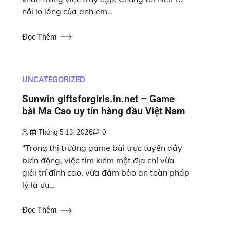
nỗi lo lắng của anh em…
Đọc Thêm
UNCATEGORIZED
Sunwin giftsforgirls.in.net – Game
bài Ma Cao uy tín hàng đầu Việt Nam
Tháng 5 13, 2026
0
“Trong thị trường game bài trực tuyến đầy
biến động, việc tìm kiếm một địa chỉ vừa
giải trí đỉnh cao, vừa đảm bảo an toàn pháp
lý là ưu…
Đọc Thêm