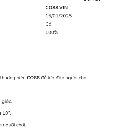
CO88.VIN
15/01/2025
Có
100%
thương hiệu
CO88
để lừa đảo người chơi.
 giác.
g 10”.
 người chơi.