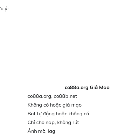
u ý:
co88a.org Giả Mạo
co88a.org, co88b.net
Không có hoặc giả mạo
Bot tự động hoặc không có
Chỉ cho nạp, không rút
Ảnh mờ, lag