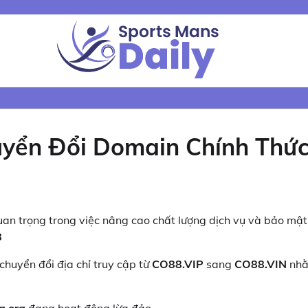
yển Đổi Domain Chính Thứ
an trọng trong việc nâng cao chất lượng dịch vụ và bảo mật
8
 chuyển đổi địa chỉ truy cập từ
CO88.VIP
sang
CO88.VIN
nh