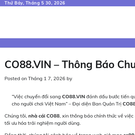
Skip
Thứ Bảy, Tháng 5 30, 2026
to
content
CO88.VIN – Thông Báo Chu
Posted on
Tháng 1 7, 2026
by
“Việc chuyển đổi sang
CO88.VIN
đánh dấu bước tiến qu
cho người chơi Việt Nam” – Đại diện Ban Quản Trị
CO8
Chúng tôi,
nhà cái CO88
, xin thông báo chính thức về việc
tối ưu hóa trải nghiệm người dùng.