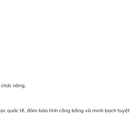
 chức năng.
bạc quốc tế, đảm bảo tính công bằng và minh bạch tuyệt