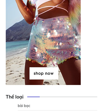
Thể loại
bài bạc