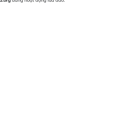
a.org
đang hoạt động lừa đảo.