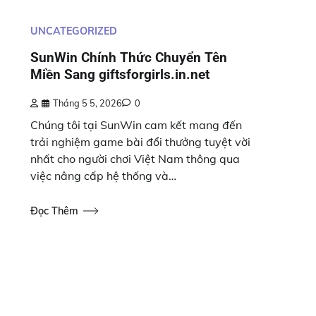
UNCATEGORIZED
SunWin Chính Thức Chuyển Tên
Miền Sang giftsforgirls.in.net
Tháng 5 5, 2026
0
Chúng tôi tại SunWin cam kết mang đến
trải nghiệm game bài đổi thưởng tuyệt vời
nhất cho người chơi Việt Nam thông qua
việc nâng cấp hệ thống và…
Đọc Thêm