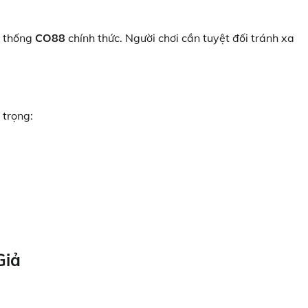
ệ thống
CO88
chính thức. Người chơi cần tuyệt đối tránh xa
trọng:
Giả