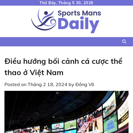
Skip
Thứ Bảy, Tháng 5 30, 2026
to
content
Điều hướng bối cảnh cá cược thể
thao ở Việt Nam
Posted on
Tháng 2 18, 2024
by
Đồng Võ