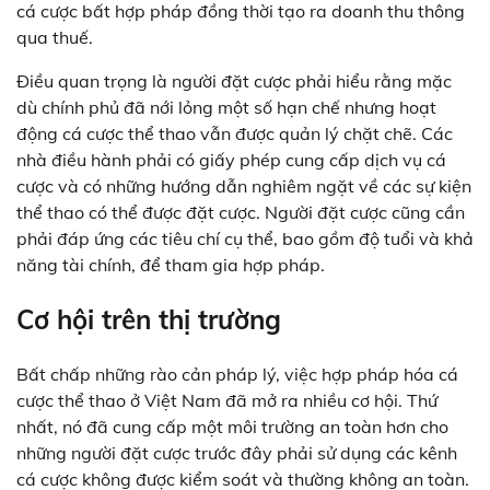
cá cược bất hợp pháp đồng thời tạo ra doanh thu thông
qua thuế.
Điều quan trọng là người đặt cược phải hiểu rằng mặc
dù chính phủ đã nới lỏng một số hạn chế nhưng hoạt
động cá cược thể thao vẫn được quản lý chặt chẽ. Các
nhà điều hành phải có giấy phép cung cấp dịch vụ cá
cược và có những hướng dẫn nghiêm ngặt về các sự kiện
thể thao có thể được đặt cược. Người đặt cược cũng cần
phải đáp ứng các tiêu chí cụ thể, bao gồm độ tuổi và khả
năng tài chính, để tham gia hợp pháp.
Cơ hội trên thị trường
Bất chấp những rào cản pháp lý, việc hợp pháp hóa cá
cược thể thao ở Việt Nam đã mở ra nhiều cơ hội. Thứ
nhất, nó đã cung cấp một môi trường an toàn hơn cho
những người đặt cược trước đây phải sử dụng các kênh
cá cược không được kiểm soát và thường không an toàn.