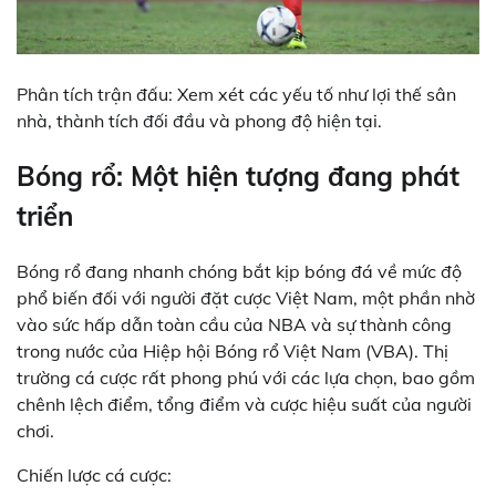
Phân tích trận đấu: Xem xét các yếu tố như lợi thế sân
nhà, thành tích đối đầu và phong độ hiện tại.
Bóng rổ: Một hiện tượng đang phát
triển
Bóng rổ đang nhanh chóng bắt kịp bóng đá về mức độ
phổ biến đối với người đặt cược Việt Nam, một phần nhờ
vào sức hấp dẫn toàn cầu của NBA và sự thành công
trong nước của Hiệp hội Bóng rổ Việt Nam (VBA). Thị
trường cá cược rất phong phú với các lựa chọn, bao gồm
chênh lệch điểm, tổng điểm và cược hiệu suất của người
chơi.
Chiến lược cá cược: