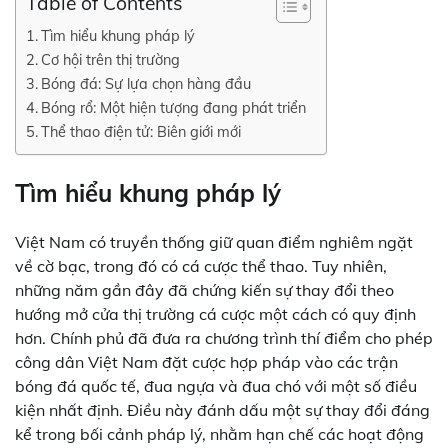
Table of Contents
Tìm hiểu khung pháp lý
Cơ hội trên thị trường
Bóng đá: Sự lựa chọn hàng đầu
Bóng rổ: Một hiện tượng đang phát triển
Thể thao điện tử: Biên giới mới
Tìm hiểu khung pháp lý
Việt Nam có truyền thống giữ quan điểm nghiêm ngặt
về cờ bạc, trong đó có cá cược thể thao. Tuy nhiên,
những năm gần đây đã chứng kiến sự thay đổi theo
hướng mở cửa thị trường cá cược một cách có quy định
hơn. Chính phủ đã đưa ra chương trình thí điểm cho phép
công dân Việt Nam đặt cược hợp pháp vào các trận
bóng đá quốc tế, đua ngựa và đua chó với một số điều
kiện nhất định. Điều này đánh dấu một sự thay đổi đáng
kể trong bối cảnh pháp lý, nhằm hạn chế các hoạt động