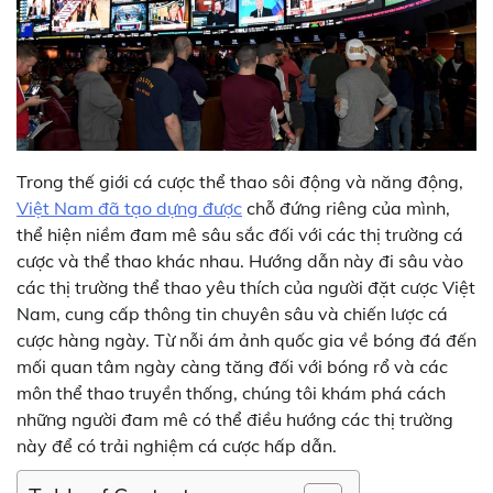
Trong thế giới cá cược thể thao sôi động và năng động,
Việt Nam đã tạo dựng được
chỗ đứng riêng của mình,
thể hiện niềm đam mê sâu sắc đối với các thị trường cá
cược và thể thao khác nhau. Hướng dẫn này đi sâu vào
các thị trường thể thao yêu thích của người đặt cược Việt
Nam, cung cấp thông tin chuyên sâu và chiến lược cá
cược hàng ngày. Từ nỗi ám ảnh quốc gia về bóng đá đến
mối quan tâm ngày càng tăng đối với bóng rổ và các
môn thể thao truyền thống, chúng tôi khám phá cách
những người đam mê có thể điều hướng các thị trường
này để có trải nghiệm cá cược hấp dẫn.