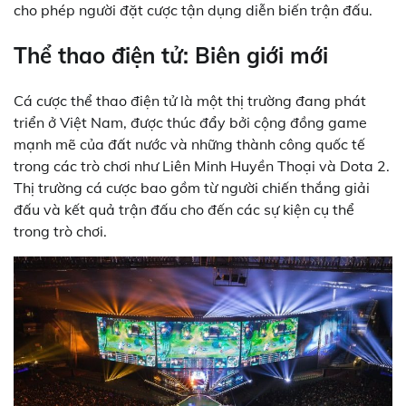
cho phép người đặt cược tận dụng diễn biến trận đấu.
Thể thao điện tử: Biên giới mới
Cá cược thể thao điện tử là một thị trường đang phát
triển ở Việt Nam, được thúc đẩy bởi cộng đồng game
mạnh mẽ của đất nước và những thành công quốc tế
trong các trò chơi như Liên Minh Huyền Thoại và Dota 2.
Thị trường cá cược bao gồm từ người chiến thắng giải
đấu và kết quả trận đấu cho đến các sự kiện cụ thể
trong trò chơi.