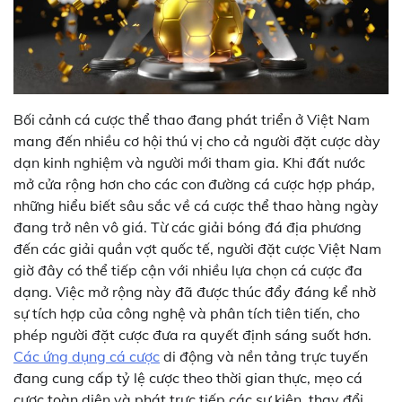
Bối cảnh cá cược thể thao đang phát triển ở Việt Nam
mang đến nhiều cơ hội thú vị cho cả người đặt cược dày
dạn kinh nghiệm và người mới tham gia. Khi đất nước
mở cửa rộng hơn cho các con đường cá cược hợp pháp,
những hiểu biết sâu sắc về cá cược thể thao hàng ngày
đang trở nên vô giá. Từ các giải bóng đá địa phương
đến các giải quần vợt quốc tế, người đặt cược Việt Nam
giờ đây có thể tiếp cận với nhiều lựa chọn cá cược đa
dạng. Việc mở rộng này đã được thúc đẩy đáng kể nhờ
sự tích hợp của công nghệ và phân tích tiên tiến, cho
phép người đặt cược đưa ra quyết định sáng suốt hơn.
Các ứng dụng cá cược
di động và nền tảng trực tuyến
đang cung cấp tỷ lệ cược theo thời gian thực, mẹo cá
cược toàn diện và phát trực tiếp các sự kiện, thay đổi