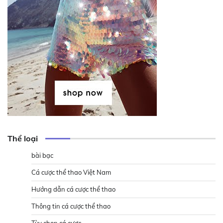
Thể loại
bài bạc
Cá cược thể thao Việt Nam
Hướng dẫn cá cược thể thao
Thông tin cá cược thể thao