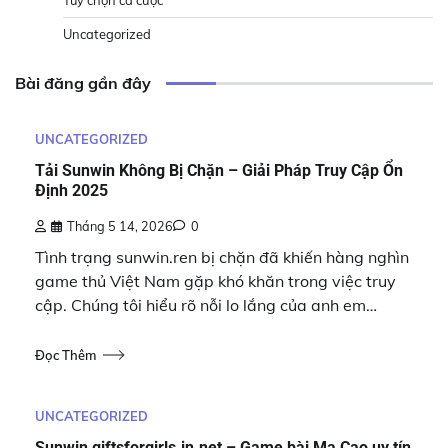
Tùy chọn cá cược
Uncategorized
Bài đăng gần đây
UNCATEGORIZED
Tải Sunwin Không Bị Chặn – Giải Pháp Truy Cập Ổn
Định 2025
Tháng 5 14, 2026
0
Tình trạng sunwin.ren bị chặn đã khiến hàng nghìn
game thủ Việt Nam gặp khó khăn trong việc truy
cập. Chúng tôi hiểu rõ nỗi lo lắng của anh em…
Đọc Thêm
UNCATEGORIZED
Sunwin giftsforgirls.in.net – Game bài Ma Cao uy tín